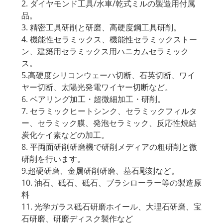
2. ダイヤモンド工具/水車/乾式ミルの製造用付属
品。
3. 精密工具研削と研磨、高硬度鋼工具研削。
4. 機能性セラミックス、機能性セラミックストー
ン、建築用セラミックス用ハニカムセラミック
ス。
5.高硬度シリコンウェーハ切断、石英切断、ワイ
ヤー切断、太陽光発電ワイヤー切断など。
6. ベアリング加工・超微細加工・研削。
7. セラミックヒートシンク、セラミックフィルタ
ー、セラミック膜、発泡セラミック、反応性焼結
炭化ケイ素などの加工。
8. 平両面研削研磨機で研削メディアの粗研削と微
研削を行います。
9.超硬研磨、金属研削研磨、墓石彫刻など。
10. 油石、砥石、砥石、ブラシローラー等の製造原
料
11. 光学ガラス砥石研磨ホイール、大理石研磨、宝
石研磨、研磨ディスク製作など