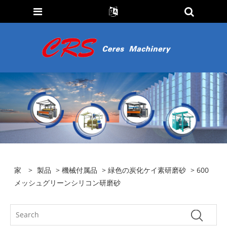
家
>
製品
>
機械付属品
>
緑色の炭化ケイ素研磨砂
> 600
メッシュグリーンシリコン研磨砂