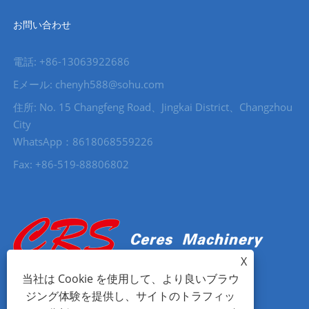
お問い合わせ
電話: +86-13063922686
Eメール: chenyh588@sohu.com
住所: No. 15 Changfeng Road、Jingkai District、Changzhou
City
WhatsApp：8618068559226
Fax: +86-519-88806802
X
当社は Cookie を使用して、より良いブラウ
ジング体験を提供し、サイトのトラフィッ