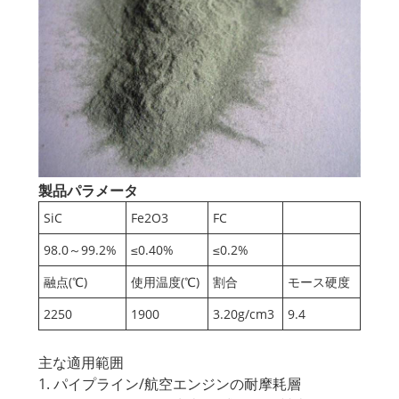
製品パラメータ
SiC
Fe2O3
FC
98.0～99.2%
≤0.40%
≤0.2%
融点(℃)
使用温度(℃)
割合
モース硬度
2250
1900
3.20g/cm3
9.4
主な適用範囲
1. パイプライン/航空エンジンの耐摩耗層